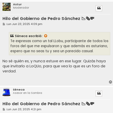
Astur
Moderador
Hilo del Gobierno de Pedro Sánchez 📉🗞️💸
M
Lun Jun 23, 2025 4:09 pm
e
n
s
Séneca
escribió:
a
j
Te expresas como un tal LLobu, participante de todos los
e
foros del que me expulsaron y que además es asturiano,
espero que no seas tu y sea un parecido casual.
No sé quién es, y nunca estuve en ese lugar. Quizás haya
que invitarlo a LoQUo, para que vea lo que es un foro de
verdad.
Séneca
Asesor en la Sombra
Hilo del Gobierno de Pedro Sánchez 📉🗞️💸
M
Lun Jun 23, 2025 4:21 pm
e