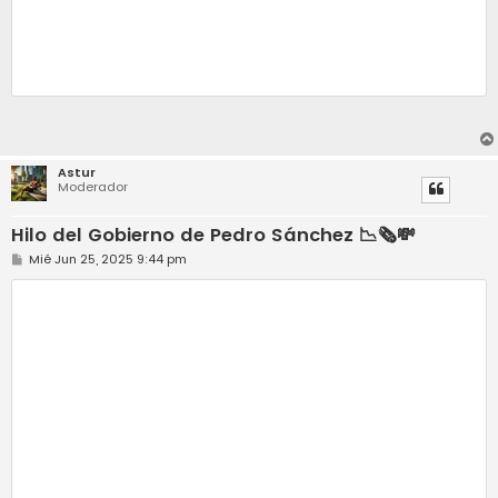
Astur
Moderador
Hilo del Gobierno de Pedro Sánchez 📉🗞️💸
M
Mié Jun 25, 2025 9:44 pm
e
n
s
a
j
e