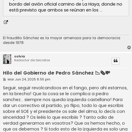
bordo del avión oficial camino de La Haya, donde no
está previsto que ambos se reúnan en los ...
El fraudillo Sánchez es la mayor amenaza para la democracia
desde 1978.
solvia
Redactor de Decretos
Hilo del Gobierno de Pedro Sánchez 📉🗞️💸
M
Mar Jun 24, 2025 8:55 pm
e
n
Seguir, seguir revolcandoos en el fango, pero ahi estamos,
s
en la brecha! Que la cosa se le complica a pedro
a
j
sanchez... siempre nos queda izquierda castellana! Para
e
dar un correctivo al partido, yo flipo, todo lo que escribis
sobre el SOE y el presidente os sale del alma, lo decís con
sinceridad ? Os leéis lo que escribiis ? Tanto odio de
verdad generamos en vosotros? Que os hemos hecho, o
que os debemos ? Si todo esto de la izquierda es solo una