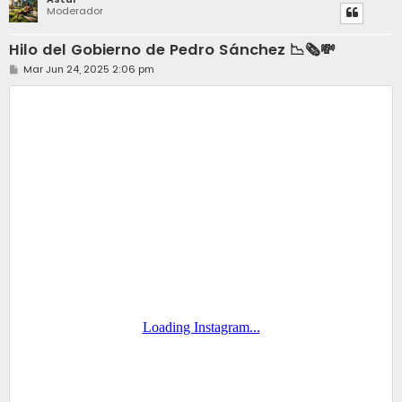
Moderador
Hilo del Gobierno de Pedro Sánchez 📉🗞️💸
M
Mar Jun 24, 2025 2:06 pm
e
n
s
a
j
e