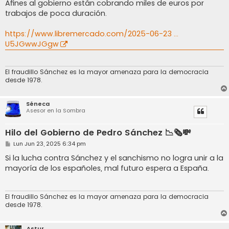
Afines al gobierno están cobrando miles de euros por
trabajos de poca duración.
https://www.libremercado.com/2025-06-23 ...
U5JGwwJGgw
El fraudillo Sánchez es la mayor amenaza para la democracia
desde 1978.
Séneca
Asesor en la Sombra
Hilo del Gobierno de Pedro Sánchez 📉🗞️💸
M
Lun Jun 23, 2025 6:34 pm
e
n
Si la lucha contra Sánchez y el sanchismo no logra unir a la
s
mayoría de los españoles, mal futuro espera a España.
a
j
e
El fraudillo Sánchez es la mayor amenaza para la democracia
desde 1978.
Astur