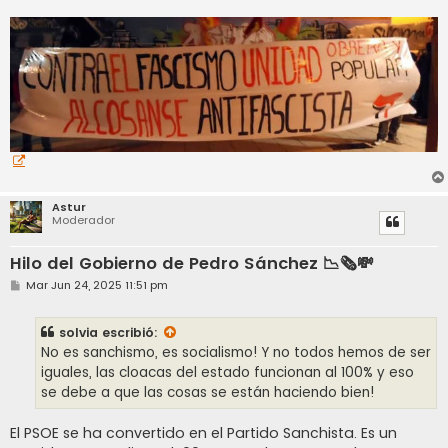
Astur
Moderador
Hilo del Gobierno de Pedro Sánchez 📉🗞️💸
M
Mar Jun 24, 2025 11:51 pm
e
n
s
solvia
escribió:
a
j
No es sanchismo, es socialismo! Y no todos hemos de ser
e
iguales, las cloacas del estado funcionan al 100% y eso
se debe a que las cosas se están haciendo bien!
El PSOE se ha convertido en el Partido Sanchista. Es un