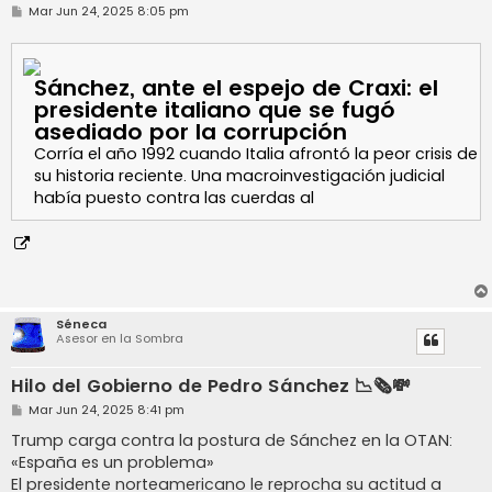
M
Mar Jun 24, 2025 8:05 pm
e
n
s
a
Sánchez, ante el espejo de Craxi: el
j
e
presidente italiano que se fugó
asediado por la corrupción
Corría el año 1992 cuando Italia afrontó la peor crisis de
su historia reciente. Una macroinvestigación judicial
había puesto contra las cuerdas al
Séneca
Asesor en la Sombra
Hilo del Gobierno de Pedro Sánchez 📉🗞️💸
M
Mar Jun 24, 2025 8:41 pm
e
n
Trump carga contra la postura de Sánchez en la OTAN:
s
«España es un problema»
a
j
El presidente norteamericano le reprocha su actitud a