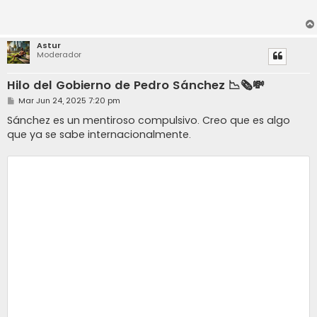
Astur
Moderador
Hilo del Gobierno de Pedro Sánchez 📉🗞️💸
M
Mar Jun 24, 2025 7:20 pm
e
n
Sánchez es un mentiroso compulsivo. Creo que es algo
s
que ya se sabe internacionalmente.
a
j
e