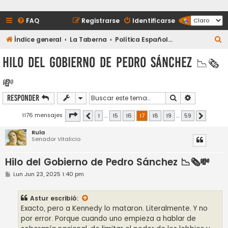
FAQ
Registrarse
Identificarse
B
Índice general
La Taberna
Política Española y Sucesos
u
Hilo del Gobierno de Pedro Sánchez 📉🗞️
s
💸
c
a
Buscar
Búsqueda a
Responder
r
Página
17
de
59
1176 mensajes
1
…
15
16
17
18
19
…
59
Anterior
Siguiente
Rula
Senador Vitalicio
Hilo del Gobierno de Pedro Sánchez 📉🗞️💸
M
Lun Jun 23, 2025 1:40 pm
e
n
s
Astur
escribió:
a
j
Exacto, pero a Kennedy lo mataron. Literalmente. Y no
e
por error. Porque cuando uno empieza a hablar de