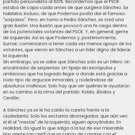
partido personalista al 100%. Recordemos que el PSOE
estaba de capa caída antes de que surgiera Sánchez. Se
hablaba, incluso, de que Podemos podía dar el famoso
"sorpasso". Pero, en torno a Pedro Sánchez, se creó una
gran ilusión. Una ilusión que provocó una fe ciega dentro
de los potenciales votantes del PSOE. Y, en general, gente
de izquierda. Así es que Podemos y, posteriormente,
Sumar, comenzaron a tener cada vez menos apoyo de los
votantes, que vieron en Sánchez a un líder digno de liderar
la izquierda.
Sin embargo, ya se sabe que Sánchez solo es un trilero. Un
encantador de serpientes. Un tipejo sin escrúpulos y
ambicioso que ha logrado llegar a donde está gracias a
todo tipo de argucias inmorales, y rodeándose de
absolutos mafiosos. Solo hay que ver quiénes le ayudaron
en su camino a la cima del partido: Koldo, Ábalos y
Cerdán.
A Sánchez ya se le ha caído la careta frente a la
ciudadanía. Solo los sectarios aborregados, que aún ven
el él al "mesías" de la izquierda, siguen apoyándolo. En
realidad, da igual lo que salga a la luz de ese miserable.
Hay gente tan cerril que es capaz de casarse con el