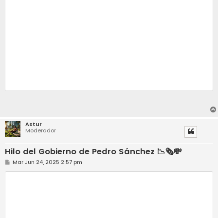
Astur
Moderador
Hilo del Gobierno de Pedro Sánchez 📉🗞️💸
M
Mar Jun 24, 2025 2:57 pm
e
n
s
a
j
e