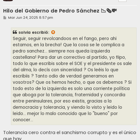
Hilo del Gobierno de Pedro Sánchez 📉🗞️💸
M
Mar Jun 24, 2025 8:57 pm
e
n
s
solvia
escribió:
a
j
Seguir, seguir revolcandoos en el fango, pero ahi
e
estamos, en la brecha! Que la cosa se le complica a
pedro sanchez... siempre nos queda izquierda
castellana! Para dar un correctivo al partido, yo flipo,
todo lo que escribis sobre el SOE y el presidente os sale
del alma, lo decís con sinceridad ? Os leéis lo que
escribiis ? Tanto odio de verdad generamos en
vosotros? Que os hemos hecho, o que os debemos ? Si
todo esto de la izquierda es solo una corriente política
que aboga por la tolerancia, fraternidad y concordia
entre peninsulares, por eso existis, gracias a la
democracia y tolerancia, y viendo lo visto y leido lo
leido... mejor lo malo conocido que lo "bueno" por
conocer...
Tolerancia cero contra el sanchismo corrupto y es el único
que hay.