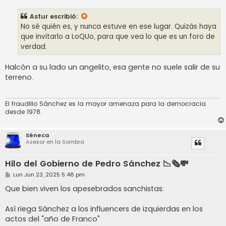
n
s
Astur
escribió:
a
j
No sé quién es, y nunca estuve en ese lugar. Quizás haya
e
que invitarlo a LoQUo, para que vea lo que es un foro de
verdad.
Halcón a su lado un angelito, esa gente no suele salir de su
terreno.
El fraudillo Sánchez es la mayor amenaza para la democracia
desde 1978.
Séneca
Asesor en la Sombra
Hilo del Gobierno de Pedro Sánchez 📉🗞️💸
M
Lun Jun 23, 2025 5:48 pm
e
n
Que bien viven los apesebrados sanchistas:
s
a
j
Así riega Sánchez a los influencers de izquierdas en los
e
actos del "año de Franco"