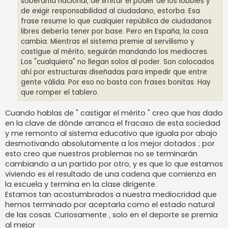
soberanía nacional, de limitar el poder de los lobbies y
de exigir responsabilidad al ciudadano, estorba. Esa
frase resume lo que cualquier república de ciudadanos
libres debería tener por base. Pero en España, la cosa
cambia. Mientras el sistema premie al servilismo y
castigue al mérito, seguirán mandando los mediocres.
Los "cualquiera" no llegan solos al poder. Son colocados
ahí por estructuras diseñadas para impedir que entre
gente válida. Por eso no basta con frases bonitas. Hay
que romper el tablero.
Cuando hablas de " castigar el mérito " creo que has dado
en la clave de dónde arranca el fracaso de esta sociedad
y me remonto al sistema educativo que iguala por abajo
desmotivando absolutamente a los mejor dotados ; por
esto creo que nuestros problemas no se terminarán
cambiando a un partido por otro, y es que lo que estamos
viviendo es el resultado de una cadena que comienza en
la escuela y termina en la clase dirigente.
Estamos tan acostumbrados a nuestra mediocridad que
hemos terminado por aceptarla como el estado natural
de las cosas. Curiosamente , solo en el deporte se premia
al mejor