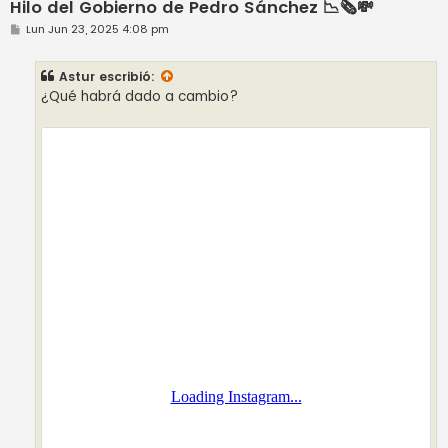
Hilo del Gobierno de Pedro Sánchez 📉🗞️💸
M
Lun Jun 23, 2025 4:08 pm
e
n
s
Astur
escribió:
a
j
¿Qué habrá dado a cambio?
e