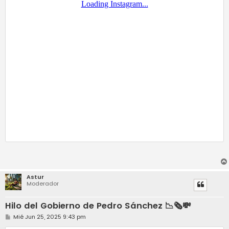
Astur
Moderador
Hilo del Gobierno de Pedro Sánchez 📉🗞️💸
M
Mié Jun 25, 2025 9:43 pm
e