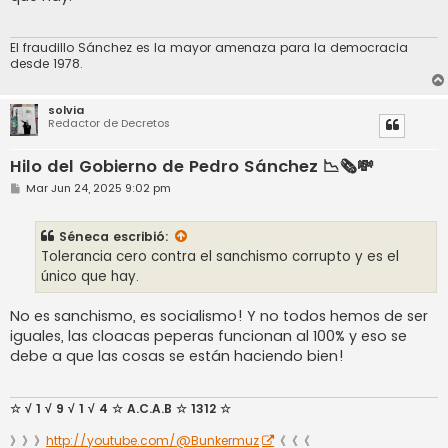
El fraudillo Sánchez es la mayor amenaza para la democracia
desde 1978.
solvia
Redactor de Decretos
Hilo del Gobierno de Pedro Sánchez 📉🗞️💸
M
Mar Jun 24, 2025 9:02 pm
e
n
s
Séneca
escribió:
a
j
Tolerancia cero contra el sanchismo corrupto y es el
e
único que hay.
No es sanchismo, es socialismo! Y no todos hemos de ser
iguales, las cloacas peperas funcionan al 100% y eso se
debe a que las cosas se están haciendo bien!
☆ √ 1 √ 9 √ 1 √ 4 ☆ A.C.A.B ☆ 1312 ☆
》》》
http://youtube.com/@Bunkermuz
《《《