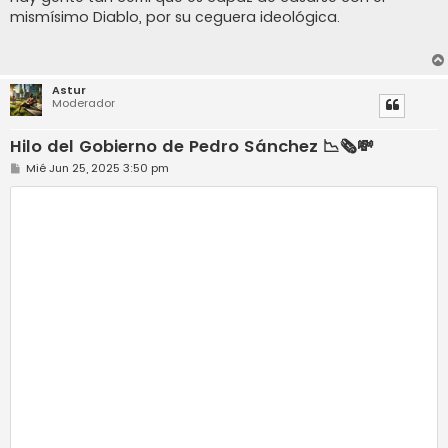
mismísimo Diablo, por su ceguera ideológica.
Astur
Moderador
Hilo del Gobierno de Pedro Sánchez 📉🗞️💸
M
Mié Jun 25, 2025 3:50 pm
e
n
s
a
j
e