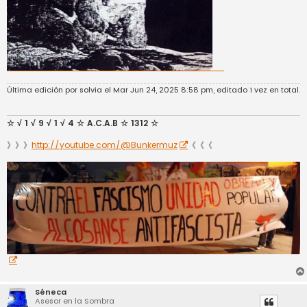
Última edición por
solvia
el Mar Jun 24, 2025 8:58 pm, editado 1 vez en total.
☆ √ 1 √ 9 √ 1 √ 4 ☆ A.C.A.B ☆ 1312 ☆
》》》
http://youtube.com/@Bunkermuz
《《《
Séneca
Asesor en la Sombra