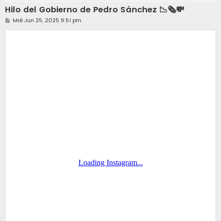
Hilo del Gobierno de Pedro Sánchez 📉🗞️💸
M
Mié Jun 25, 2025 9:51 pm
e
n
s
a
j
e