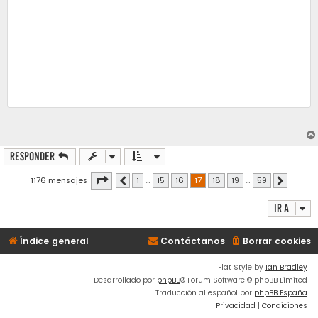
Responder
Página
17
de
59
1176 mensajes
1
…
15
16
17
18
19
…
59
Anterior
Siguiente
Ir a
Índice general
Contáctanos
Borrar cookies
Flat Style by
Ian Bradley
Desarrollado por
phpBB
® Forum Software © phpBB Limited
Traducción al español por
phpBB España
Privacidad
|
Condiciones