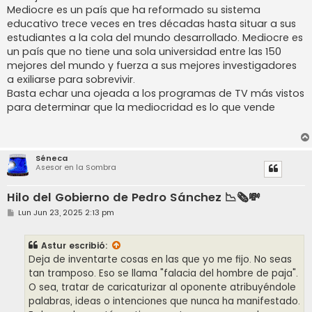
Mediocre es un país que ha reformado su sistema
educativo trece veces en tres décadas hasta situar a sus
estudiantes a la cola del mundo desarrollado. Mediocre es
un país que no tiene una sola universidad entre las 150
mejores del mundo y fuerza a sus mejores investigadores
a exiliarse para sobrevivir.
Basta echar una ojeada a los programas de TV más vistos
para determinar que la mediocridad es lo que vende
Séneca
Asesor en la Sombra
Hilo del Gobierno de Pedro Sánchez 📉🗞️💸
M
Lun Jun 23, 2025 2:13 pm
e
n
s
Astur
escribió:
a
j
Deja de inventarte cosas en las que yo me fijo. No seas
e
tan tramposo. Eso se llama "falacia del hombre de paja".
O sea, tratar de caricaturizar al oponente atribuyéndole
palabras, ideas o intenciones que nunca ha manifestado.