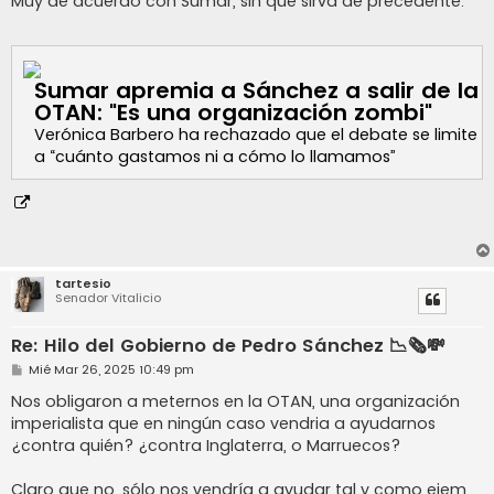
Muy de acuerdo con Sumar, sin que sirva de precedente.
s
a
j
e
Sumar apremia a Sánchez a salir de la
OTAN: "Es una organización zombi"
Verónica Barbero ha rechazado que el debate se limite
a “cuánto gastamos ni a cómo lo llamamos”
tartesio
Senador Vitalicio
Re: Hilo del Gobierno de Pedro Sánchez 📉🗞️💸
M
Mié Mar 26, 2025 10:49 pm
e
n
Nos obligaron a meternos en la OTAN, una organización
s
imperialista que en ningún caso vendria a ayudarnos
a
j
¿contra quién? ¿contra Inglaterra, o Marruecos?
e
Claro que no, sólo nos vendría a ayudar tal y como ejem...