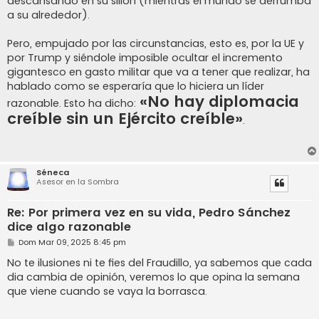
descansando en su sillón (mientras el mundo se derrumba
a su alrededor).
Pero, empujado por las circunstancias, esto es, por la UE y
por Trump y siéndole imposible ocultar el incremento
gigantesco en gasto militar que va a tener que realizar, ha
hablado como se esperaría que lo hiciera un líder
«No hay diplomacia
razonable. Esto ha dicho:
creíble sin un Ejército creíble»
.
Séneca
Asesor en la Sombra
Re: Por primera vez en su vida, Pedro Sánchez
dice algo razonable
M
Dom Mar 09, 2025 8:45 pm
e
n
No te ilusiones ni te fies del Fraudillo, ya sabemos que cada
s
dia cambia de opinión, veremos lo que opina la semana
a
j
que viene cuando se vaya la borrasca.
e