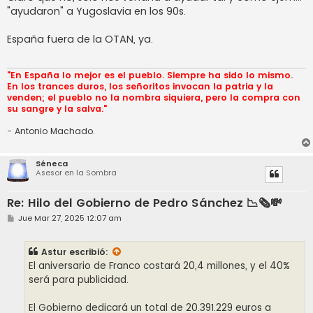
"ayudaron" a Yugoslavia en los 90s.
España fuera de la OTAN, ya.
"En España lo mejor es el pueblo. Siempre ha sido lo mismo.
En los trances duros, los señoritos invocan la patria y la
venden; el pueblo no la nombra siquiera, pero la compra con
su sangre y la salva."
- Antonio Machado.
Séneca
Asesor en la Sombra
Re: Hilo del Gobierno de Pedro Sánchez 📉🗞️💸
M
Jue Mar 27, 2025 12:07 am
e
n
s
Astur
escribió:
a
j
El aniversario de Franco costará 20,4 millones, y el 40%
e
será para publicidad.
El Gobierno dedicará un total de 20.391.229 euros a