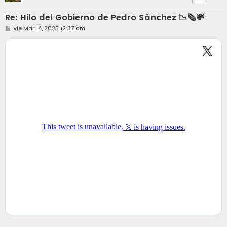
Re: Hilo del Gobierno de Pedro Sánchez 📉🗞️💸
M
Vie Mar 14, 2025 12:37 am
e
n
s
a
j
e