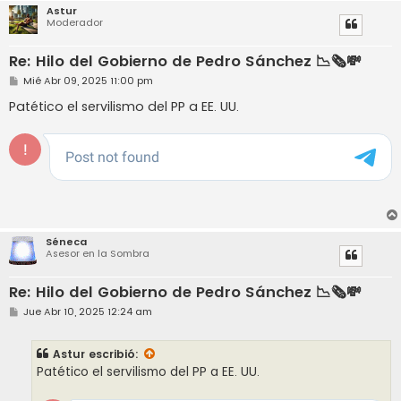
Astur
Moderador
Re: Hilo del Gobierno de Pedro Sánchez 📉🗞️💸
M
Mié Abr 09, 2025 11:00 pm
e
n
Patético el servilismo del PP a EE. UU.
s
a
j
e
Séneca
Asesor en la Sombra
Re: Hilo del Gobierno de Pedro Sánchez 📉🗞️💸
M
Jue Abr 10, 2025 12:24 am
e
n
s
Astur
escribió:
a
j
Patético el servilismo del PP a EE. UU.
e