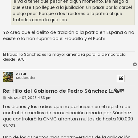
le va a tener que pesar en algún momento. Me niego a
que este tipo llegue a la jubilación sin pasar por la cárcel
o algo peor. Porque a los traidores a la patria al que
tratarlos como lo que son.
Yo creo que el delito de traición a la patria en España o no
existe o lo han suprimido el Fraudillo y el Puchi.
El fraudillo Sánchez es la mayor amenaza para la democracia
desde 1978.
Astur
Moderador
Re: Hilo del Gobierno de Pedro Sánchez 📉🗞️💸
M
Vie Mar 07, 2025 4:33 pm
e
n
Los diarios y las radios que no participen en el registro de
s
control de medios de comunicación creado por Sánchez
a
j
que controlará la CNMC afrontan multas de hasta 100.000
e
euros.
Uno de los aspectos más controvertidos de la aplicación