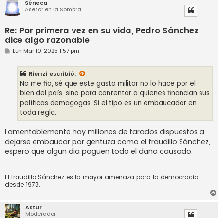
Séneca
Asesor en la Sombra
Re: Por primera vez en su vida, Pedro Sánchez
dice algo razonable
M
Lun Mar 10, 2025 1:57 pm
e
n
s
Rienzi
escribió:
a
j
No me fio, sé que este gasto militar no lo hace por el
e
bien del país, sino para contentar a quienes financian sus
políticas demagogas. Si el tipo es un embaucador en
toda regla.
Lamentablemente hay millones de tarados dispuestos a
dejarse embaucar por gentuza como el fraudillo Sánchez,
espero que algun dia paguen todo el daño causado.
El fraudillo Sánchez es la mayor amenaza para la democracia
desde 1978.
Astur
Moderador