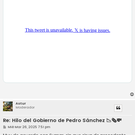
Astur
Moderador
Re: Hilo del Gobierno de Pedro Sánchez 📉🗞️💸
M
Mié Mar 26, 2025 7:51 pm
e
n