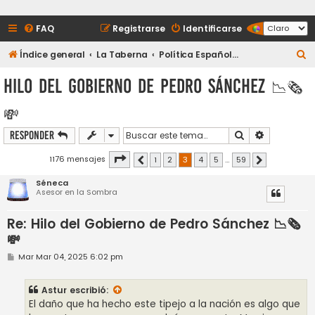
FAQ
Registrarse
Identificarse
B
Índice general
La Taberna
Política Española y Sucesos
u
Hilo del Gobierno de Pedro Sánchez 📉🗞️
s
💸
c
a
Buscar
Búsqueda a
Responder
r
Página
3
de
59
1176 mensajes
1
2
3
4
5
…
59
Anterior
Siguiente
Séneca
Asesor en la Sombra
Re: Hilo del Gobierno de Pedro Sánchez 📉🗞️
💸
M
Mar Mar 04, 2025 6:02 pm
e
n
s
Astur
escribió:
a
j
El daño que ha hecho este tipejo a la nación es algo que
e