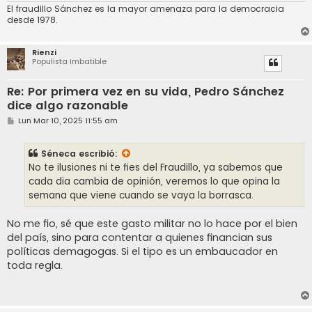
El fraudillo Sánchez es la mayor amenaza para la democracia
desde 1978.
Rienzi
Populista Imbatible
Re: Por primera vez en su vida, Pedro Sánchez
dice algo razonable
M
Lun Mar 10, 2025 11:55 am
e
n
s
Séneca
escribió:
a
j
No te ilusiones ni te fies del Fraudillo, ya sabemos que
e
cada dia cambia de opinión, veremos lo que opina la
semana que viene cuando se vaya la borrasca.
No me fio, sé que este gasto militar no lo hace por el bien
del país, sino para contentar a quienes financian sus
políticas demagogas. Si el tipo es un embaucador en
toda regla.