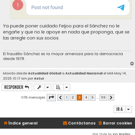
Ya puede poner cuidado Feijoo para el Sánchez no le
engañe y que no le apoye en nada que proponga, que se
las arregle con sus socios.
El fraudillo Sánchez es la mayor amenaza para la democracia
desde 1978.
Movido desde
Actualidad Global
a
Actualidad Nacional
el Mié May 14,
2025 10:17 am por
Astur
Responder
Página
3
de
59
1176 mensajes
1
2
3
4
5
…
59
Anterior
Siguiente
Ir a
Índice general
Contáctanos
Borrar cookies
Flat Style by
Ian Bradley