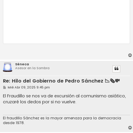
Séneca
Asesor en la Sombra
Re: Hilo del Gobierno de Pedro Sánchez 📉🗞️💸
M
Mié Abr 09, 2025 9:45 pm
e
n
El Fraudillo se nos va de excursión al comunismo asiático,
s
cruzaré los dedos por si no vuelve.
a
j
e
El fraudillo Sánchez es la mayor amenaza para la democracia
desde 1978.