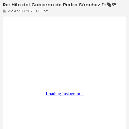
Re: Hilo del Gobierno de Pedro Sánchez 📉🗞️💸
M
Mié Abr 09, 2025 4:03 pm
e
n
s
a
j
e