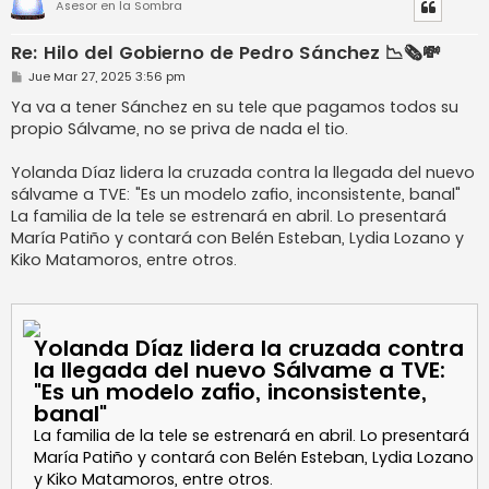
Asesor en la Sombra
Re: Hilo del Gobierno de Pedro Sánchez 📉🗞️💸
M
Jue Mar 27, 2025 3:56 pm
e
n
Ya va a tener Sánchez en su tele que pagamos todos su
s
propio Sálvame, no se priva de nada el tio.
a
j
e
Yolanda Díaz lidera la cruzada contra la llegada del nuevo
sálvame a TVE: "Es un modelo zafio, inconsistente, banal"
La familia de la tele se estrenará en abril. Lo presentará
María Patiño y contará con Belén Esteban, Lydia Lozano y
Kiko Matamoros, entre otros.
Yolanda Díaz lidera la cruzada contra
la llegada del nuevo Sálvame a TVE:
"Es un modelo zafio, inconsistente,
banal"
La familia de la tele se estrenará en abril. Lo presentará
María Patiño y contará con Belén Esteban, Lydia Lozano
y Kiko Matamoros, entre otros.