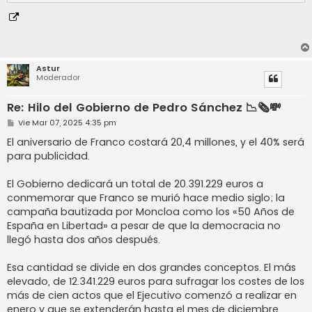
Astur
Moderador
Re: Hilo del Gobierno de Pedro Sánchez 📉🗞️💸
M
Vie Mar 07, 2025 4:35 pm
e
n
El aniversario de Franco costará 20,4 millones, y el 40% será
s
para publicidad.
a
j
e
El Gobierno dedicará un total de 20.391.229 euros a
conmemorar que Franco se murió hace medio siglo; la
campaña bautizada por Moncloa como los «50 Años de
España en Libertad» a pesar de que la democracia no
llegó hasta dos años después.
Esa cantidad se divide en dos grandes conceptos. El más
elevado, de 12.341.229 euros para sufragar los costes de los
más de cien actos que el Ejecutivo comenzó a realizar en
enero y que se extenderán hasta el mes de diciembre,