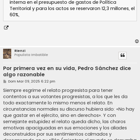
interna en el presupuesto de gastos de Política
Territorial y para los actos se reservaron 12,3 millones, el
60%,
Rienzi
Populista Imbatible
Por primera vez en su vida, Pedro Sánchez dice
algo razonable
M
Dom Mar 09, 2025 6:22 pm
e
n
Siempre esgrime el relato progresista para tener
s
contentos a sus votantes progresistas, a los que les da
a
j
todo exactamente lo mismo menos el relato. En
e
circunstancias normales su discurso hubiera sido: «No hay
que gastar en el ejército, sino en derechos». Y con
semejante estupidez el relato queda dicho, las charos
emotivas apaciguadas en sus emociones y los aliades
deconstruidos por sus sentimientos calmados y