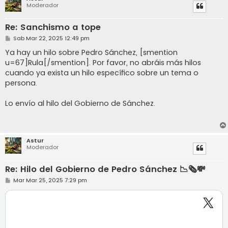
Moderador
Re: Sanchismo a tope
M
Sab Mar 22, 2025 12:49 pm
e
n
Ya hay un hilo sobre Pedro Sánchez, [smention
s
u=67]Rula[/smention]. Por favor, no abráis más hilos
a
j
cuando ya exista un hilo específico sobre un tema o
e
persona.
Lo envío al hilo del Gobierno de Sánchez.
Astur
Moderador
Re: Hilo del Gobierno de Pedro Sánchez 📉🗞️💸
M
Mar Mar 25, 2025 7:29 pm
e
n
s
a
j
e