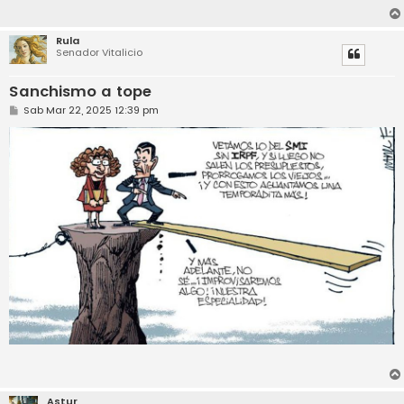
Rula
Senador Vitalicio
Sanchismo a tope
M
Sab Mar 22, 2025 12:39 pm
e
n
s
a
j
e
Astur