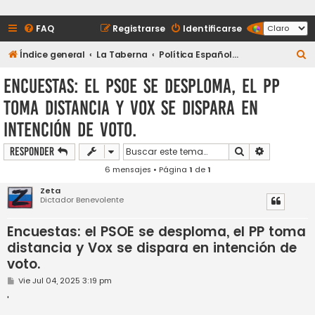
FAQ
Registrarse
Identificarse
B
Índice general
La Taberna
Política Española y Sucesos
u
Encuestas: el PSOE se desploma, el PP
s
toma distancia y Vox se dispara en
c
intención de voto.
a
r
Buscar
Búsqueda a
Responder
6 mensajes • Página
1
de
1
Zeta
Dictador Benevolente
Encuestas: el PSOE se desploma, el PP toma
distancia y Vox se dispara en intención de
voto.
M
Vie Jul 04, 2025 3:19 pm
e
n
'
s