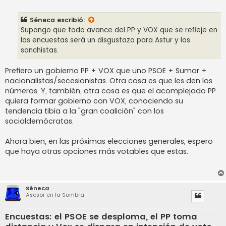
e
n
s
Séneca
escribió:
a
j
Supongo que todo avance del PP y VOX que se refleje en
e
las encuestas será un disgustazo para Astur y los
sanchistas.
Prefiero un gobierno PP + VOX que uno PSOE + Sumar +
nacionalistas/secesionistas. Otra cosa es que les den los
números. Y, también, otra cosa es que el acomplejado PP
quiera formar gobierno con VOX, conociendo su
tendencia tibia a la "gran coalición" con los
socialdemócratas.
Ahora bien, en las próximas elecciones generales, espero
que haya otras opciones más votables que estas.
Séneca
Asesor en la Sombra
Encuestas: el PSOE se desploma, el PP toma