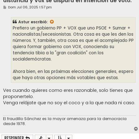
distancia y Vox se dispara en intención de voto.
M
Dom Jul 06, 2025 1:57 pm
e
n
s
Astur
escribió:
a
j
Prefiero un gobierno PP + VOX que uno PSOE + Sumar +
e
nacionalistas/secesionistas. Otra cosa es que les den los
números. Y, también, otra cosa es que el acomplejado PP
quiera formar gobierno con VOX, conociendo su
tendencia tibia a la "gran coalición" con los
socialdemócratas.
Ahora bien, en las próximas elecciones generales, espero
que haya otras opciones más votables que estas.
Ves cuando quieres como eres razonable, solo tienes que
proponertelo.
Venga relájate que no soy el coco y a la que nada ni caso.
El fraudillo Sánchez es la mayor amenaza para la democracia
desde 1978.
Responder