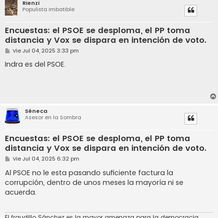
Rienzi
Populista Imbatible
Encuestas: el PSOE se desploma, el PP toma
distancia y Vox se dispara en intención de voto.
M
Vie Jul 04, 2025 3:33 pm
e
n
Indra es del PSOE.
s
a
j
e
Séneca
Asesor en la Sombra
Encuestas: el PSOE se desploma, el PP toma
distancia y Vox se dispara en intención de voto.
M
Vie Jul 04, 2025 6:32 pm
e
n
Al PSOE no le esta pasando suficiente factura la
s
corrupción, dentro de unos meses la mayoría ni se
a
j
acuerda.
e
El fraudillo Sánchez es la mayor amenaza para la democracia